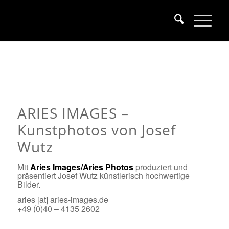
ARIES IMAGES –
Kunstphotos von Josef
Wutz
Mit
Aries Images/
Aries Photos
produziert und
präsentiert Josef Wutz künstlerisch hochwertige
Bilder.
aries [at] aries-images.de
+49 (0)40 – 4135 2602